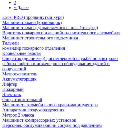
2
»
Далее
Excel PRO (продвинутый курс)
Машинист крана (крановщик)
Машинист крана, управляемого с пола (тельфер)
Водитель пожарного и аварийно-спасательного автомобиля
Машинист строительного подъемника
Тальман
командир пожарного отделения
Кровельные работы
Оператор (диспетчер) диспетчерской службы по контролю
работы лифтов и инженерного оборудования зданий и
сооружений
Матрос-спасатель
Аккумуляторщик
Лифтёр
Пожарный
Электрик
Оператор котельной
Машинист автомобильного крана-манипулятора
Аппаратчик воздухоразделения
Матрос 2 класса
Машинист компрессорных установок
Персонал, обслуживающий сосуды под давлением